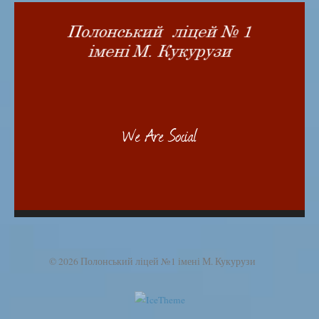
We Are Social
© 2026 Полонський ліцей №1 імені М. Кукурузи