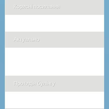
Корисні посилання
Актуально
Протидія булінгу