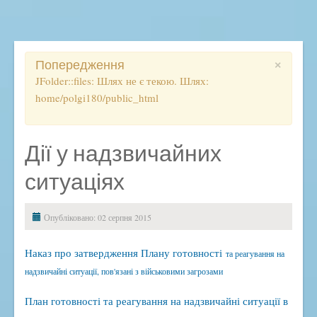
Освітній процес
Початкова школа
Ліцей
×
Попередження
Розклад, дзвінки, правила
JFolder::files: Шлях не є текою. Шлях:
home/polgi180/public_html
Електронний журнал
ВСЗЯО
Дистанційне навчання
Дії у надзвичайних
ДПА
ситуаціях
ЗНО
Методичний кейс
Опубліковано: 02 серпня 2015
Підвищення кваліфікації
Наказ про затвердження Плану готовності
та реагування на
Наукова діяльність
надзвичайні ситуації, пов'язані з військовими загрозами
Виховна робота
План готовності та реагування на надзвичайні ситуації в
Антибулінгова політика