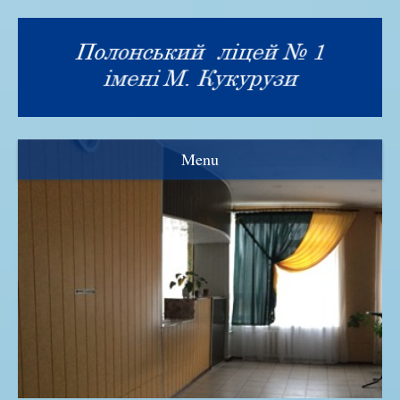
Menu
Візитка
Прозорість та інформаційна відкритість
Нормативна база
Адміністрація ліцею
Рада ліцею
Знамениті випускники
Історія закладу