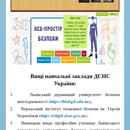
Вищі навчальні заклади ДСНС
України:
1.
Львівський державний університет безпеки 
життєдіяльності 
(
https://ldubgd.edu.ua
);
2.
Черкаський інститут пожежної безпеки ім. Героїв 
Чорнобиля (
https://chipb.dsns.gov.ua
);
3.
Вінницьке вище професійне училище Львівського 
державного університету безпеки життєдіяльності 