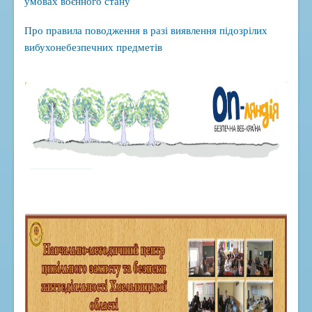
умовах воєнного стану
Спортивно-масовий проєкт "Пліч-о-Пліч"
Про правила поводження в разі виявлення підозрілих
Бібліотека
вибухонебезпечних предметів
Наші досягнення
Переможці олімпіад
Призери МАН
Медалісти
Соціалізація
Соціально-психологічна служба
Їдальня