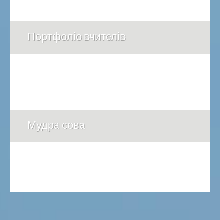
Портфоліо вчителів
Мудра сова